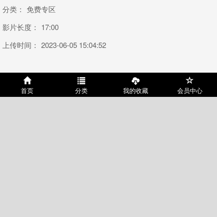
分类：
免费专区
影片长度：
17:00
上传时间：
2023-06-05 15:04:52
或许您会喜欢
首页
分类
我的收藏
会员中心
20部合集 国产德拉训犬师臭脚调教家
20部合集 国产德拉训犬师臭脚调教家
奴全纪录3
奴全纪录5
积分：0
时长：23:19
积分：0
时长：13:08