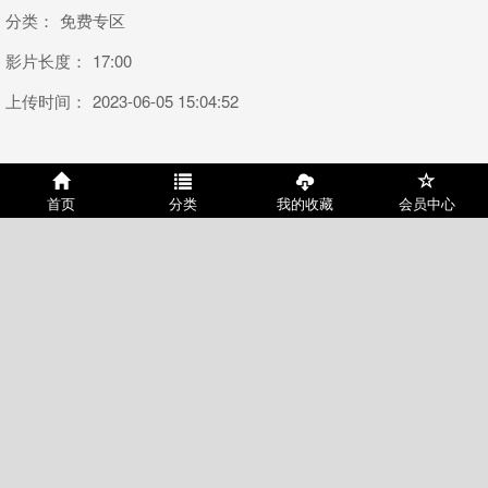
分类：
免费专区
影片长度：
17:00
上传时间：
2023-06-05 15:04:52
或许您会喜欢
首页
分类
我的收藏
会员中心
八月女王闻原味臭棉袜舔脚吃女王赏
国产舔足-男友宾馆迫不及待舔美女的
赐的脚皮调教合集10
嫩足
积分：0
时长：09:39
积分：0
时长：04:36